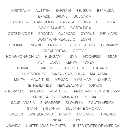
AUSTRALIA
AUSTRIA
BAHRAIN
BELGIUM
BERMUDA
BRAZIL
BRUNEI
BULGARIA
CAMBODIA
CAMEROON
CANADA
CHINA
COLOMBIA
COOK ISLANDS
COSTA RICA
CÔTE D'IVOIRE
CROATIA
CURACAO
CYPRUS
DENMARK
DOMINICAN REPUBLIC
EGYPT
ETHIOPIA
FINLAND
FRANCE
FRENCH GUIANA
GERMANY
GREAT BRITAIN
GREECE
HONG KONG CHINA
HUNGARY
INDIA
INDONESIA
ISRAEL
ITALY
JAPAN
KENYA
KOREA
KUWAIT
LEBANON
LIECHTENSTEIN
LITHUANIA
LUXEMBOURG
MACAU SAR, CHINA
MALAYSIA
MALTA
MAURITIUS
MEXICO
MYANMAR
NAMIBIA
NETHERLANDS
NEW ZEALAND
NORWAY
PHILIPPINES
POLAND
PORTUGAL
PRINCIPALITY OF ANDORRA
PRINCIPALITY OF MONACO
RUSSIA
SAUDI ARABIA
SINGAPORE
SLOVENIA
SOUTH AFRICA
SPAIN
SRI LANKA
SULTANATE OF OMAN
SWEDEN
SWITZERLAND
TAIWAN
TANZANIA
THAILAND
TUNISIA
TÜRKIYE
UGANDA
UNITED ARAB EMIRATES
UNITED STATES OF AMERICA