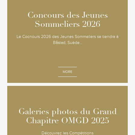
Concours des Jeunes
Concours des Jeunes
Sommeliers 2026
Sommeliers 2026
Le Cocnours 2026 des Jeunes Sommeliers se tiendra à
Båstad, Suède...
MORE
Galeries photos du Grand
Galeries photos du Grand
Chapitre OMGD 2025
Chapitre OMGD 2025
Découvrez les Compétitions