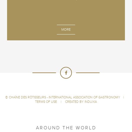
MORE
©
CHAÎNE DES RÔTISSEURS - INTERNATIONAL ASSOCIATION OF GASTRONOMY
|
TERMS OF USE
|
CREATED BY INDUXIA
AROUND THE WORLD