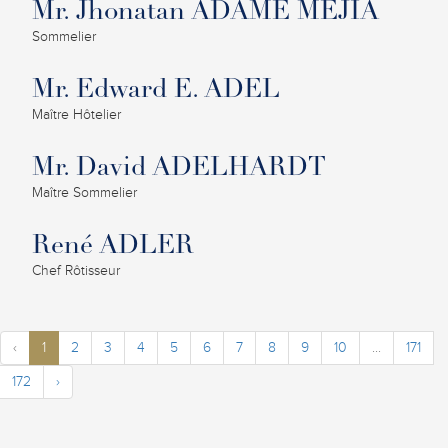
Mr. Jhonatan ADAME MEJIA
Sommelier
Mr. Edward E. ADEL
Maître Hôtelier
Mr. David ADELHARDT
Maître Sommelier
René ADLER
Chef Rôtisseur
‹
1
2
3
4
5
6
7
8
9
10
...
171
172
›