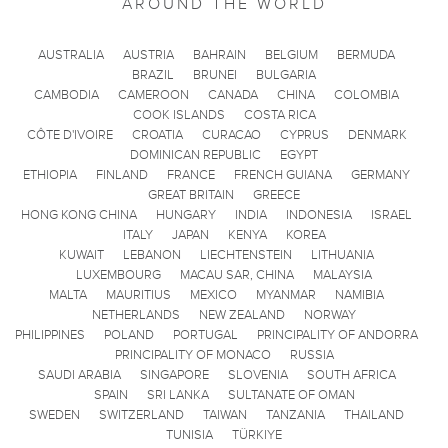
AROUND THE WORLD
AUSTRALIA
AUSTRIA
BAHRAIN
BELGIUM
BERMUDA
BRAZIL
BRUNEI
BULGARIA
CAMBODIA
CAMEROON
CANADA
CHINA
COLOMBIA
COOK ISLANDS
COSTA RICA
CÔTE D'IVOIRE
CROATIA
CURACAO
CYPRUS
DENMARK
DOMINICAN REPUBLIC
EGYPT
ETHIOPIA
FINLAND
FRANCE
FRENCH GUIANA
GERMANY
GREAT BRITAIN
GREECE
HONG KONG CHINA
HUNGARY
INDIA
INDONESIA
ISRAEL
ITALY
JAPAN
KENYA
KOREA
KUWAIT
LEBANON
LIECHTENSTEIN
LITHUANIA
LUXEMBOURG
MACAU SAR, CHINA
MALAYSIA
MALTA
MAURITIUS
MEXICO
MYANMAR
NAMIBIA
NETHERLANDS
NEW ZEALAND
NORWAY
PHILIPPINES
POLAND
PORTUGAL
PRINCIPALITY OF ANDORRA
PRINCIPALITY OF MONACO
RUSSIA
SAUDI ARABIA
SINGAPORE
SLOVENIA
SOUTH AFRICA
SPAIN
SRI LANKA
SULTANATE OF OMAN
SWEDEN
SWITZERLAND
TAIWAN
TANZANIA
THAILAND
TUNISIA
TÜRKIYE