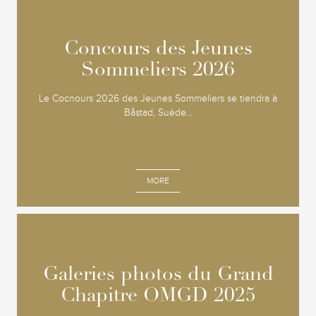
Concours des Jeunes
Concours des Jeunes
Sommeliers 2026
Sommeliers 2026
Le Cocnours 2026 des Jeunes Sommeliers se tiendra à
Båstad, Suède...
MORE
Galeries photos du Grand
Galeries photos du Grand
Chapitre OMGD 2025
Chapitre OMGD 2025