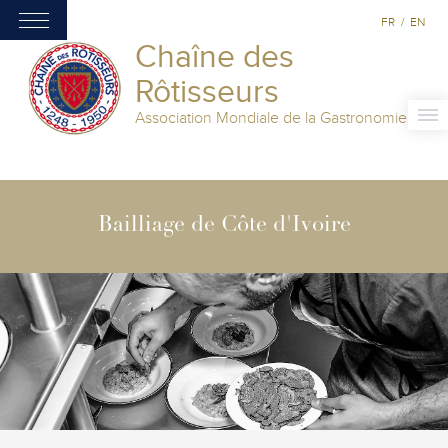
FR
/
EN
Chaîne des
Rôtisseurs
Association Mondiale de la Gastronomie
Bailliage de Côte d'Ivoire